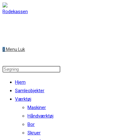
Skip
to
content
0
Menu
Luk
Search
this
Hjem
website
Samleobjekter
Værktøj
Maskiner
Håndværktøj
Bor
Skruer