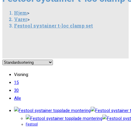
Hjem
>
Varer
>
Festool systainer t-loc clamp set
Visning:
15
30
Alle
Festool