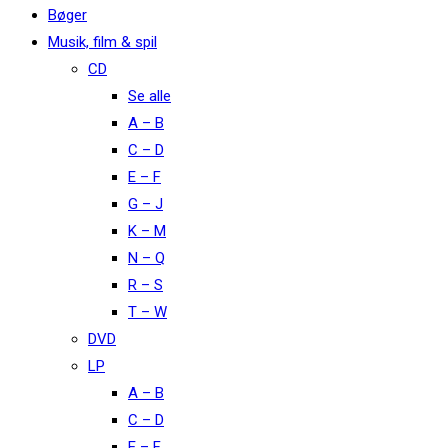
Bøger
Musik, film & spil
CD
Se alle
A – B
C – D
E – F
G – J
K – M
N – Q
R – S
T – W
DVD
LP
A – B
C – D
E – F