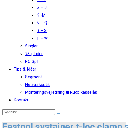
G – J
K -M
N – Q
R – S
T – W
Singler
78-plader
PC Spil
Tips & Idéer
Segment
Netværksstik
Monteringsvejledning til Ruko kasselås
Kontakt
Festool systainer t-loc clamp 