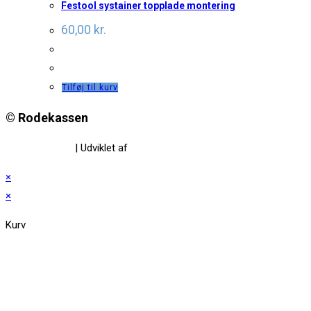
Festool systainer topplade montering
60,00
kr.
Tilføj til kurv
© Rodekassen
Privatlivspolitik
| Udviklet af
www.amaliedesign.dk
×
×
Kurv