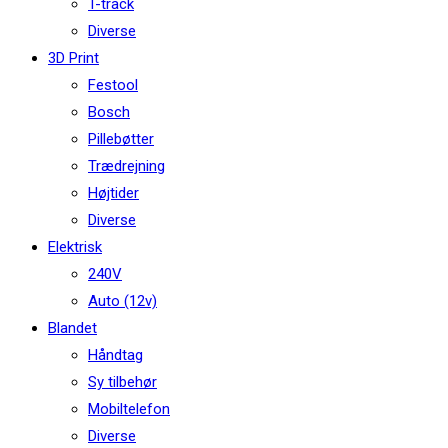
T-track
Diverse
3D Print
Festool
Bosch
Pillebøtter
Trædrejning
Højtider
Diverse
Elektrisk
240V
Auto (12v)
Blandet
Håndtag
Sy tilbehør
Mobiltelefon
Diverse