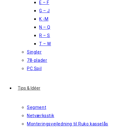
E – F
G – J
K -M
N – Q
R – S
T – W
Singler
78-plader
PC Spil
Tips & Idéer
Segment
Netværksstik
Monteringsvejledning til Ruko kasselås