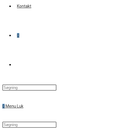
Kontakt
0
Toggle
website
0
Menu
Luk
search
Search