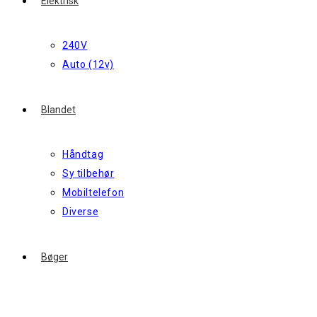
Elektrisk
240V
Auto (12v)
Blandet
Håndtag
Sy tilbehør
Mobiltelefon
Diverse
Bøger