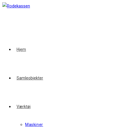
Skip
to
content
Hjem
Samleobjekter
Værktøj
Maskiner