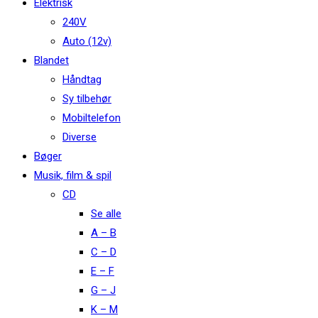
Elektrisk
240V
Auto (12v)
Blandet
Håndtag
Sy tilbehør
Mobiltelefon
Diverse
Bøger
Musik, film & spil
CD
Se alle
A – B
C – D
E – F
G – J
K – M