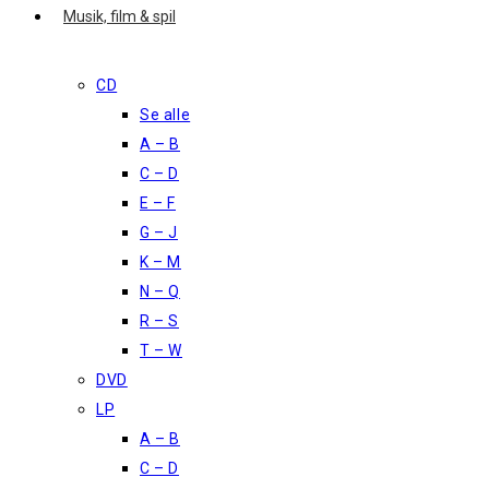
Musik, film & spil
CD
Se alle
A – B
C – D
E – F
G – J
K – M
N – Q
R – S
T – W
DVD
LP
A – B
C – D