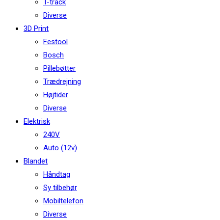
T-track
Diverse
3D Print
Festool
Bosch
Pillebøtter
Trædrejning
Højtider
Diverse
Elektrisk
240V
Auto (12v)
Blandet
Håndtag
Sy tilbehør
Mobiltelefon
Diverse