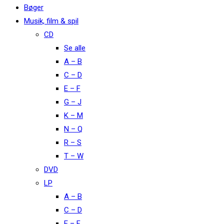
Bøger
Musik, film & spil
CD
Se alle
A – B
C – D
E – F
G – J
K – M
N – Q
R – S
T – W
DVD
LP
A – B
C – D
E – F