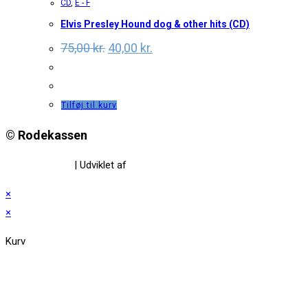
CD
,
E - F
Elvis Presley Hound dog & other hits (CD)
Original
Current
75,00
kr.
40,00
kr.
price
price
was:
is:
75,00 kr..
40,00 kr..
Tilføj til kurv
© Rodekassen
Privatlivspolitik
| Udviklet af
www.amaliedesign.dk
×
×
Kurv