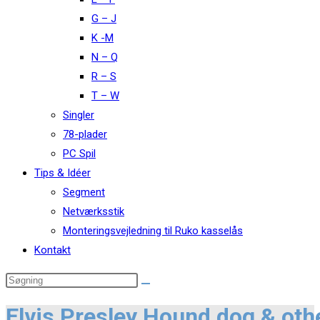
G – J
K -M
N – Q
R – S
T – W
Singler
78-plader
PC Spil
Tips & Idéer
Segment
Netværksstik
Monteringsvejledning til Ruko kasselås
Kontakt
Elvis Presley Hound dog & othe