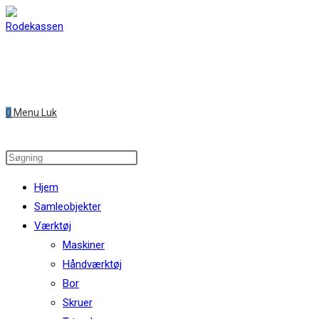
Skip
to
content
0
Menu
Luk
Search
this
Hjem
website
Samleobjekter
Værktøj
Maskiner
Håndværktøj
Bor
Skruer