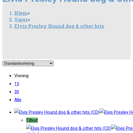
Hjem
>
Varer
>
Elvis Presley Hound dog & other hits
Visning:
15
30
Alle
Tilbud