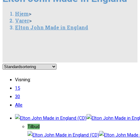
Hjem
>
Varer
>
Elton John Made in England
Visning:
15
30
Alle
Tilbud