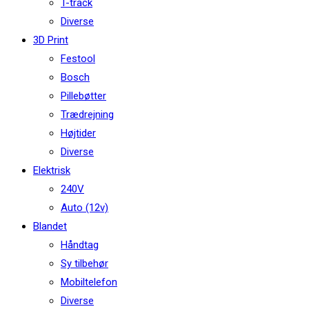
T-track
Diverse
3D Print
Festool
Bosch
Pillebøtter
Trædrejning
Højtider
Diverse
Elektrisk
240V
Auto (12v)
Blandet
Håndtag
Sy tilbehør
Mobiltelefon
Diverse