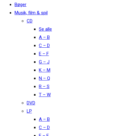
Bøger
Musik, film & spil
CD
Se alle
A – B
C – D
E – F
G – J
K – M
N – Q
R – S
T – W
DVD
LP
A – B
C – D
E – F