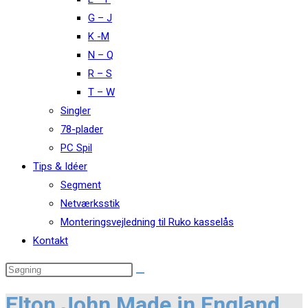
G – J
K -M
N – Q
R – S
T – W
Singler
78-plader
PC Spil
Tips & Idéer
Segment
Netværksstik
Monteringsvejledning til Ruko kasselås
Kontakt
Elton John Made in England