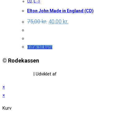
CD
,
E - F
Elton John Made in England (CD)
Original
Current
75,00
kr.
40,00
kr.
price
price
was:
is:
75,00 kr..
40,00 kr..
Tilføj til kurv
© Rodekassen
Privatlivspolitik
| Udviklet af
www.amaliedesign.dk
×
×
Kurv