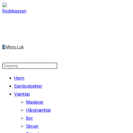
Skip
to
content
0
Menu
Luk
Search
this
Hjem
website
Samleobjekter
Værktøj
Maskiner
Håndværktøj
Bor
Skruer