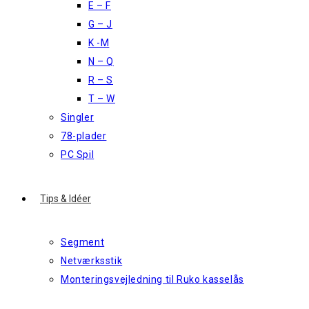
E – F
G – J
K -M
N – Q
R – S
T – W
Singler
78-plader
PC Spil
Tips & Idéer
Segment
Netværksstik
Monteringsvejledning til Ruko kasselås