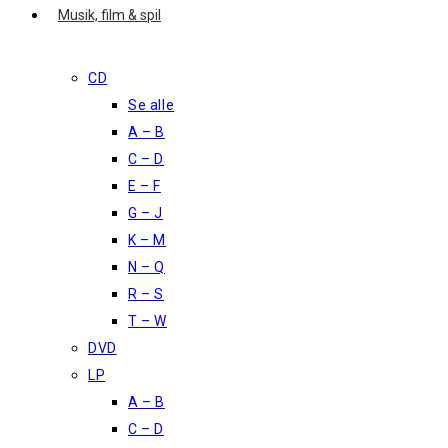
Musik, film & spil
CD
Se alle
A – B
C – D
E – F
G – J
K – M
N – Q
R – S
T – W
DVD
LP
A – B
C – D