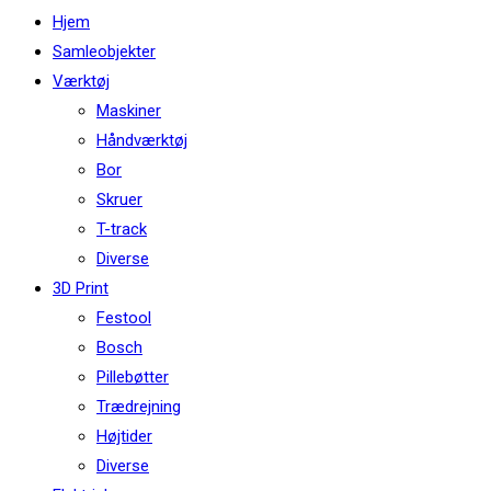
this
Hjem
website
Samleobjekter
Værktøj
Maskiner
Håndværktøj
Bor
Skruer
T-track
Diverse
3D Print
Festool
Bosch
Pillebøtter
Trædrejning
Højtider
Diverse