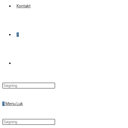
Kontakt
0
Toggle
website
0
Menu
Luk
search
Search