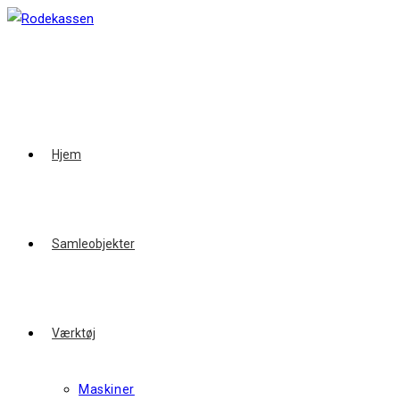
Skip
to
content
Hjem
Samleobjekter
Værktøj
Maskiner