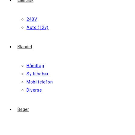
Elektrisk
240V
Auto (12v)
Blandet
Håndtag
Sy tilbehør
Mobiltelefon
Diverse
Bøger