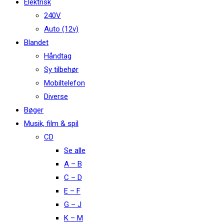
Elektrisk
240V
Auto (12v)
Blandet
Håndtag
Sy tilbehør
Mobiltelefon
Diverse
Bøger
Musik, film & spil
CD
Se alle
A – B
C – D
E – F
G – J
K – M