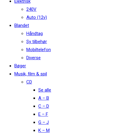
Elektrisk
240V
Auto (12v)
Blandet
Håndtag
Sy tilbehør
Mobiltelefon
Diverse
Bøger
Musik, film & spil
CD
Se alle
A – B
C – D
E – F
G – J
K – M