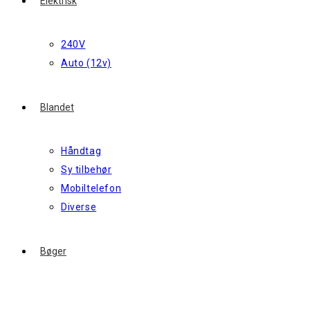
Elektrisk
240V
Auto (12v)
Blandet
Håndtag
Sy tilbehør
Mobiltelefon
Diverse
Bøger