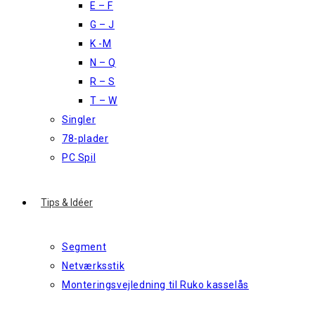
E – F
G – J
K -M
N – Q
R – S
T – W
Singler
78-plader
PC Spil
Tips & Idéer
Segment
Netværksstik
Monteringsvejledning til Ruko kasselås