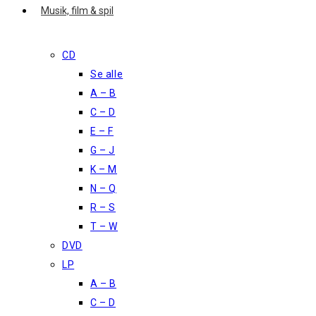
Musik, film & spil
CD
Se alle
A – B
C – D
E – F
G – J
K – M
N – Q
R – S
T – W
DVD
LP
A – B
C – D