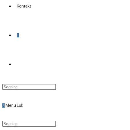
Kontakt
0
Toggle
website
0
Menu
Luk
search
Search