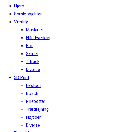
this
Hjem
website
Samleobjekter
Værktøj
Maskiner
Håndværktøj
Bor
Skruer
T-track
Diverse
3D Print
Festool
Bosch
Pillebøtter
Trædrejning
Højtider
Diverse