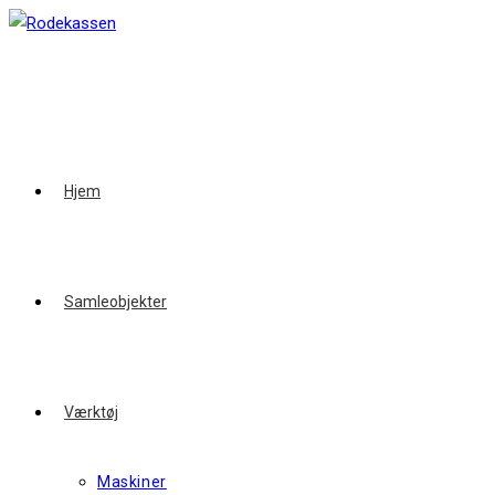
Skip
to
content
Hjem
Samleobjekter
Værktøj
Maskiner