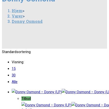
Hjem
>
Varer
>
Donny Osmond
Standardsortering
Visning:
15
30
Alle
Tilbud