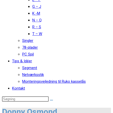
G – J
K -M
N – Q
R – S
T – W
Singler
78-plader
PC Spil
Tips & Idéer
Segment
Netværksstik
Monteringsvejledning til Ruko kasselås
Kontakt
Donny Osmond