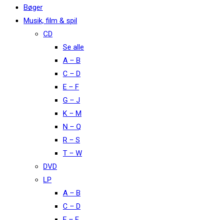
Bøger
Musik, film & spil
CD
Se alle
A – B
C – D
E – F
G – J
K – M
N – Q
R – S
T – W
DVD
LP
A – B
C – D
E – F