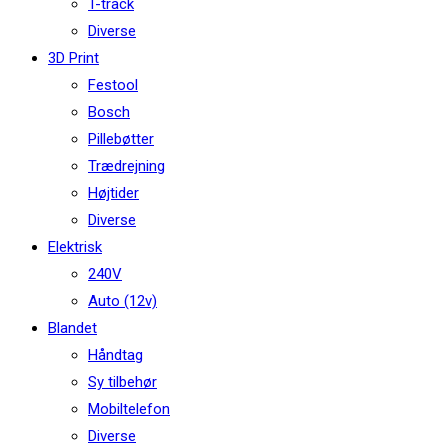
T-track
Diverse
3D Print
Festool
Bosch
Pillebøtter
Trædrejning
Højtider
Diverse
Elektrisk
240V
Auto (12v)
Blandet
Håndtag
Sy tilbehør
Mobiltelefon
Diverse