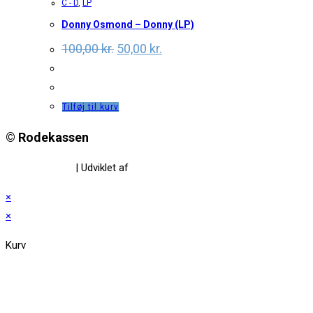
C - D
,
LP
Donny Osmond – Donny (LP)
Original
Current
100,00
kr.
50,00
kr.
price
price
was:
is:
100,00 kr..
50,00 kr..
Tilføj til kurv
© Rodekassen
Privatlivspolitik
| Udviklet af
www.amaliedesign.dk
×
×
Kurv