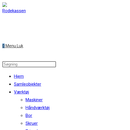
Skip
to
content
0
Menu
Luk
Search
this
Hjem
website
Samleobjekter
Værktøj
Maskiner
Håndværktøj
Bor
Skruer