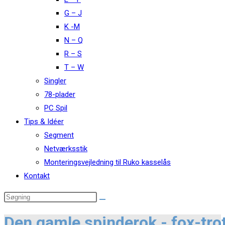
G – J
K -M
N – Q
R – S
T – W
Singler
78-plader
PC Spil
Tips & Idéer
Segment
Netværksstik
Monteringsvejledning til Ruko kasselås
Kontakt
Den gamle spinderok - fox-tro