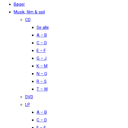
Bøger
Musik, film & spil
CD
Se alle
A – B
C – D
E – F
G – J
K – M
N – Q
R – S
T – W
DVD
LP
A – B
C – D
E – F