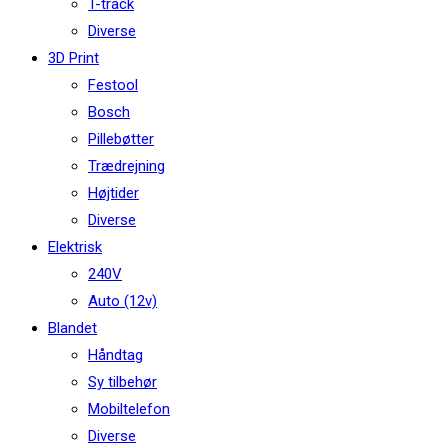
T-track
Diverse
3D Print
Festool
Bosch
Pillebøtter
Trædrejning
Højtider
Diverse
Elektrisk
240V
Auto (12v)
Blandet
Håndtag
Sy tilbehør
Mobiltelefon
Diverse