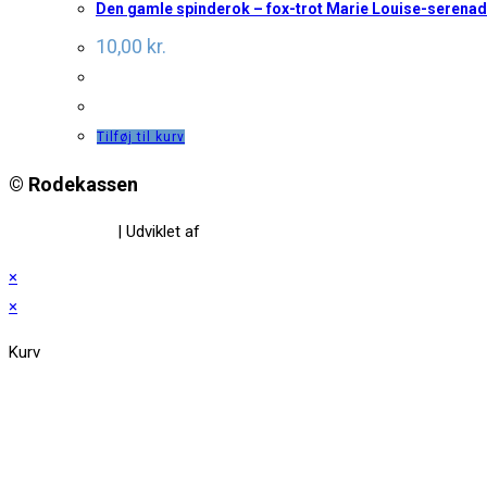
Den gamle spinderok – fox-trot Marie Louise-serenad
10,00
kr.
Tilføj til kurv
© Rodekassen
Privatlivspolitik
| Udviklet af
www.amaliedesign.dk
×
×
Kurv