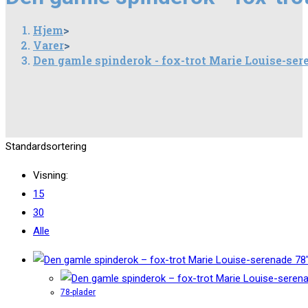
Hjem
>
Varer
>
Den gamle spinderok - fox-trot Marie Louise-ser
Standardsortering
Visning:
15
30
Alle
78-plader