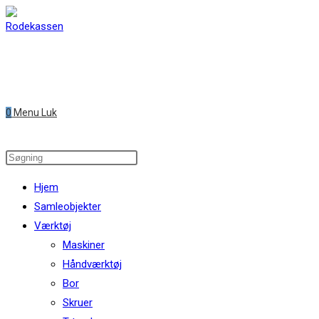
Skip
to
content
0
Menu
Luk
Search
this
Hjem
website
Samleobjekter
Værktøj
Maskiner
Håndværktøj
Bor
Skruer