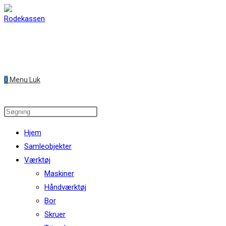
Skip
to
content
0
Menu
Luk
Search
this
Hjem
website
Samleobjekter
Værktøj
Maskiner
Håndværktøj
Bor
Skruer