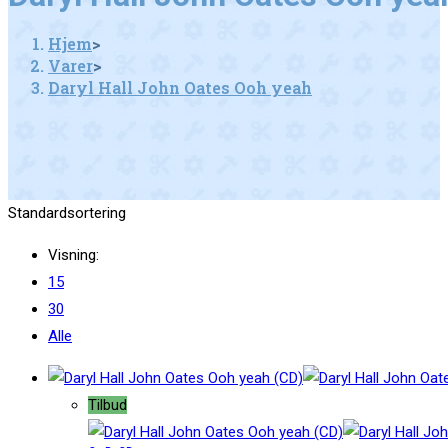
Hjem
>
Varer
>
Daryl Hall John Oates Ooh yeah
Standardsortering
Visning:
15
30
Alle
Tilbud