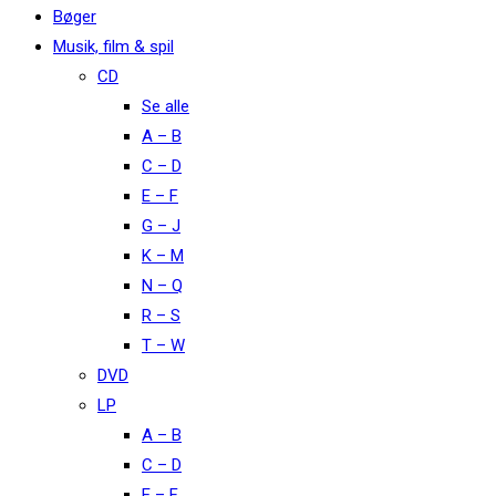
Bøger
Musik, film & spil
CD
Se alle
A – B
C – D
E – F
G – J
K – M
N – Q
R – S
T – W
DVD
LP
A – B
C – D
E – F