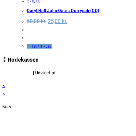
C - D
,
CD
Daryl Hall John Oates Ooh yeah (CD)
Original
Current
50,00
kr.
25,00
kr.
price
price
was:
is:
50,00 kr..
25,00 kr..
Tilføj til kurv
© Rodekassen
Privatlivspolitik
| Udviklet af
www.amaliedesign.dk
×
×
Kurv