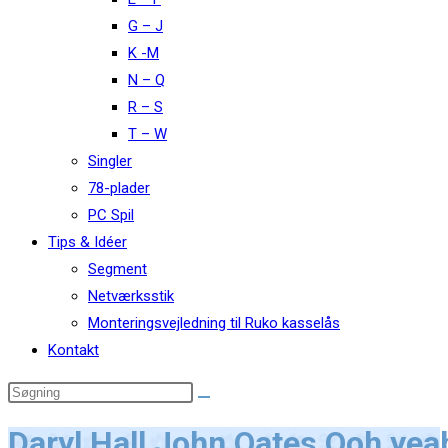
G – J
K -M
N – Q
R – S
T – W
Singler
78-plader
PC Spil
Tips & Idéer
Segment
Netværksstik
Monteringsvejledning til Ruko kasselås
Kontakt
Daryl Hall John Oates Ooh yea