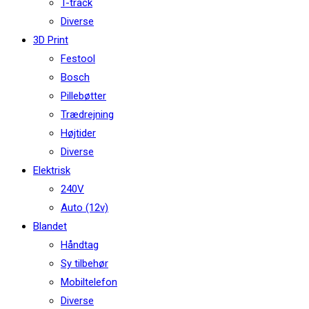
T-track
Diverse
3D Print
Festool
Bosch
Pillebøtter
Trædrejning
Højtider
Diverse
Elektrisk
240V
Auto (12v)
Blandet
Håndtag
Sy tilbehør
Mobiltelefon
Diverse