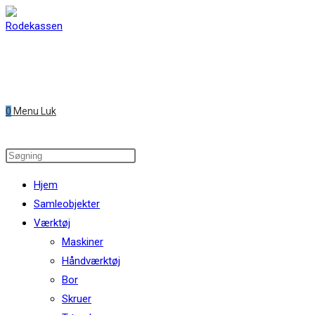
Skip
to
content
0
Menu
Luk
Search
this
Hjem
website
Samleobjekter
Værktøj
Maskiner
Håndværktøj
Bor
Skruer