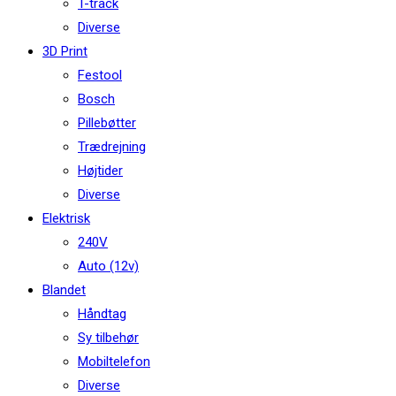
T-track
Diverse
3D Print
Festool
Bosch
Pillebøtter
Trædrejning
Højtider
Diverse
Elektrisk
240V
Auto (12v)
Blandet
Håndtag
Sy tilbehør
Mobiltelefon
Diverse