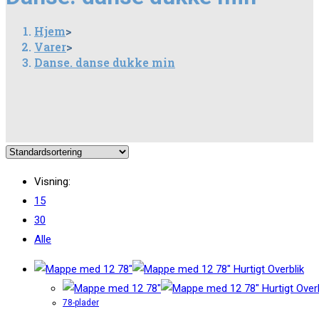
Hjem
>
Varer
>
Danse. danse dukke min
Visning:
15
30
Alle
Hurtigt Overblik
Hurtigt Overb
78-plader