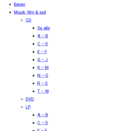
Bøger
Musik, film & spil
CD
Se alle
A – B
C – D
E – F
G – J
K – M
N – Q
R – S
T – W
DVD
LP
A – B
C – D
E – F