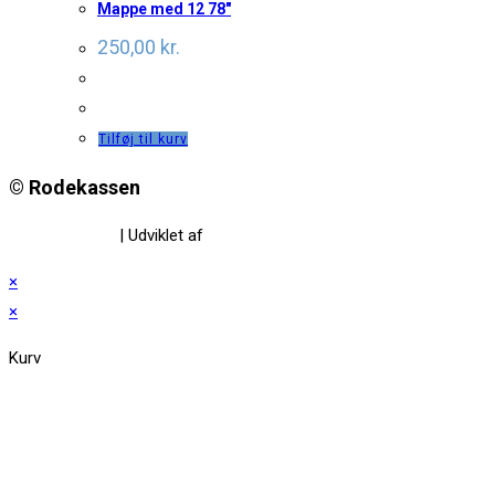
Mappe med 12 78″
250,00
kr.
Tilføj til kurv
© Rodekassen
Privatlivspolitik
| Udviklet af
www.amaliedesign.dk
×
×
Kurv