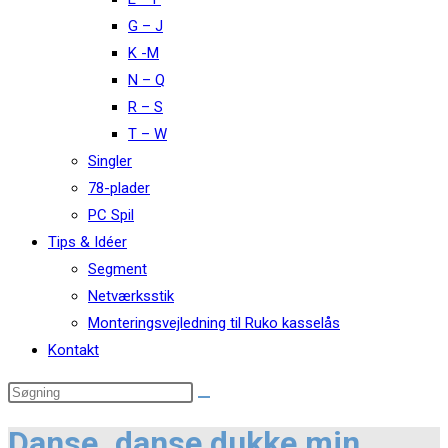
G – J
K -M
N – Q
R – S
T – W
Singler
78-plader
PC Spil
Tips & Idéer
Segment
Netværksstik
Monteringsvejledning til Ruko kasselås
Kontakt
Danse. danse dukke min