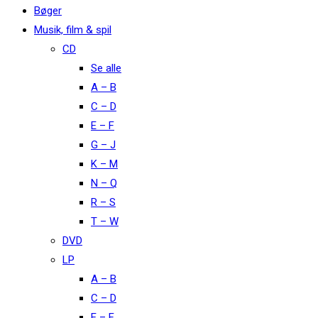
Bøger
Musik, film & spil
CD
Se alle
A – B
C – D
E – F
G – J
K – M
N – Q
R – S
T – W
DVD
LP
A – B
C – D
E – F