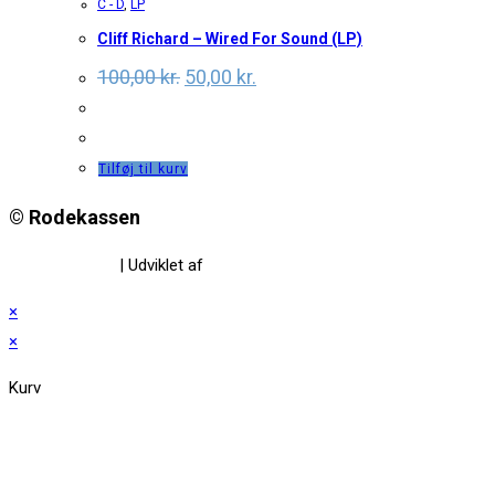
C - D
,
LP
Cliff Richard – Wired For Sound (LP)
Original
Current
100,00
kr.
50,00
kr.
price
price
was:
is:
100,00 kr..
50,00 kr..
Tilføj til kurv
© Rodekassen
Privatlivspolitik
| Udviklet af
www.amaliedesign.dk
×
×
Kurv