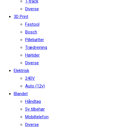
T-track
Diverse
3D Print
Festool
Bosch
Pillebøtter
Trædrejning
Højtider
Diverse
Elektrisk
240V
Auto (12v)
Blandet
Håndtag
Sy tilbehør
Mobiltelefon
Diverse