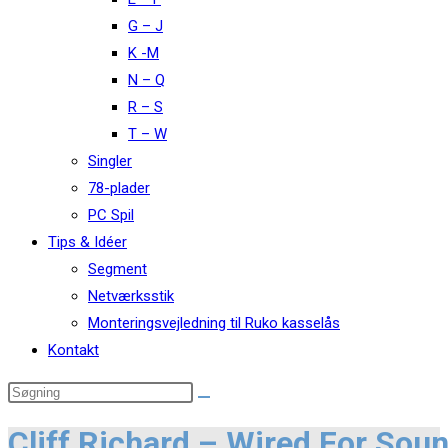
G – J
K -M
N – Q
R – S
T – W
Singler
78-plader
PC Spil
Tips & Idéer
Segment
Netværksstik
Monteringsvejledning til Ruko kasselås
Kontakt
Cliff Richard – Wired For Sou