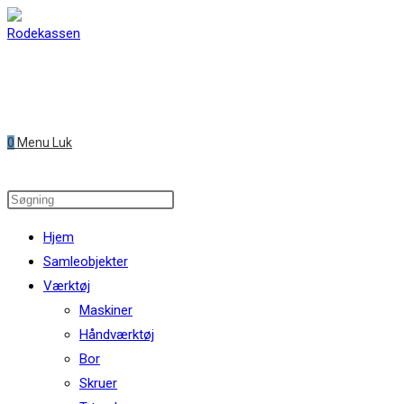
Skip
to
content
0
Menu
Luk
Search
this
Hjem
website
Samleobjekter
Værktøj
Maskiner
Håndværktøj
Bor
Skruer