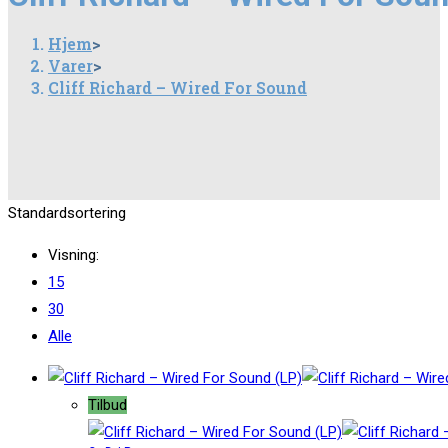
Hjem
>
Varer
>
Cliff Richard – Wired For Sound
Standardsortering
Visning:
15
30
Alle
Tilbud