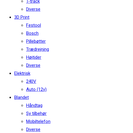
T-track
Diverse
3D Print
Festool
Bosch
Pillebøtter
Trædrejning
Højtider
Diverse
Elektrisk
240V
Auto (12v)
Blandet
Håndtag
Sy tilbehør
Mobiltelefon
Diverse