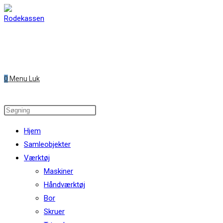
Skip
to
content
0
Menu
Luk
Search
this
Hjem
website
Samleobjekter
Værktøj
Maskiner
Håndværktøj
Bor
Skruer