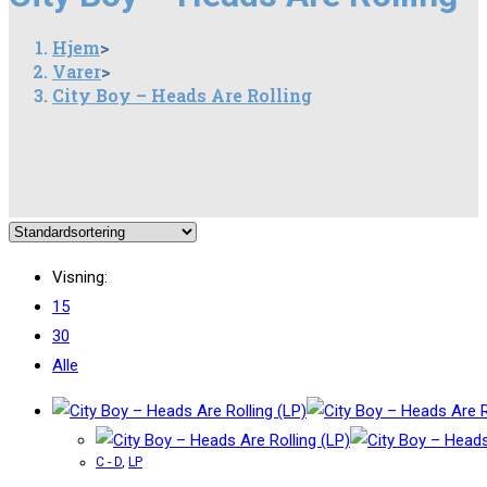
Hjem
>
Varer
>
City Boy – Heads Are Rolling
Visning:
15
30
Alle
C - D
,
LP