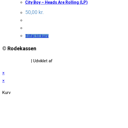
City Boy – Heads Are Rolling (LP)
50,00
kr.
Tilføj til kurv
© Rodekassen
Privatlivspolitik
| Udviklet af
www.amaliedesign.dk
×
×
Kurv