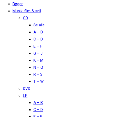
Bøger
Musik, film & spil
CD
Se alle
A – B
C – D
E – F
G – J
K – M
N – Q
R – S
T – W
DVD
LP
A – B
C – D
E – F