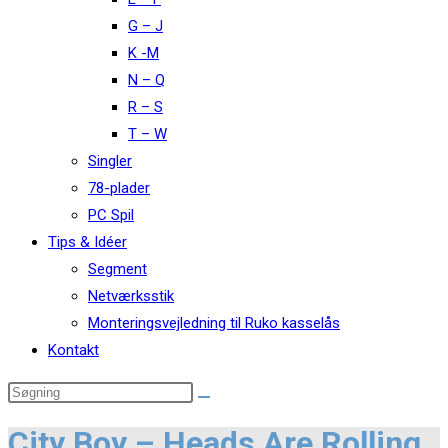
G – J
K -M
N – Q
R – S
T – W
Singler
78-plader
PC Spil
Tips & Idéer
Segment
Netværksstik
Monteringsvejledning til Ruko kasselås
Kontakt
City Boy – Heads Are Rolling