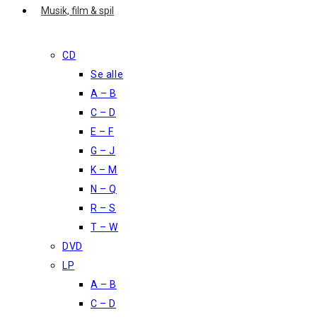
Musik, film & spil
CD
Se alle
A – B
C – D
E – F
G – J
K – M
N – Q
R – S
T – W
DVD
LP
A – B
C – D