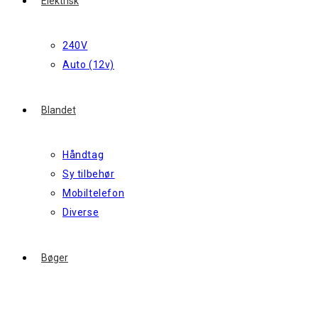
Elektrisk
240V
Auto (12v)
Blandet
Håndtag
Sy tilbehør
Mobiltelefon
Diverse
Bøger