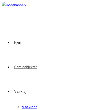
Skip
to
content
Hjem
Samleobjekter
Værktøj
Maskiner