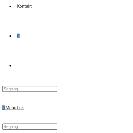
Kontakt
0
Toggle
website
0
Menu
Luk
search
Search