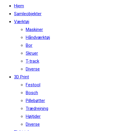
this
Hjem
website
Samleobjekter
Værktøj
Maskiner
Håndværktøj
Bor
Skruer
T-track
Diverse
3D Print
Festool
Bosch
Pillebøtter
Trædrejning
Højtider
Diverse