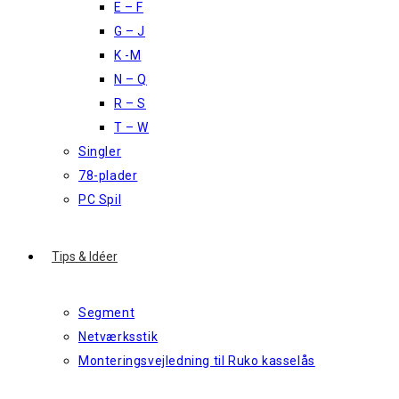
E – F
G – J
K -M
N – Q
R – S
T – W
Singler
78-plader
PC Spil
Tips & Idéer
Segment
Netværksstik
Monteringsvejledning til Ruko kasselås