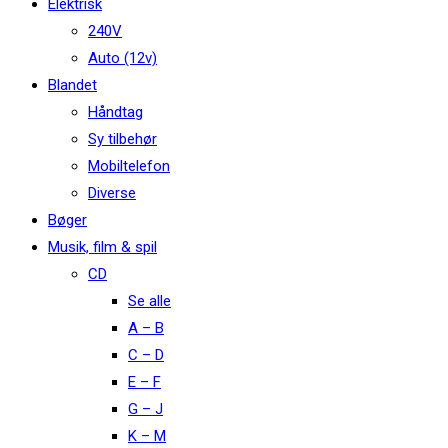
Elektrisk
240V
Auto (12v)
Blandet
Håndtag
Sy tilbehør
Mobiltelefon
Diverse
Bøger
Musik, film & spil
CD
Se alle
A – B
C – D
E – F
G – J
K – M