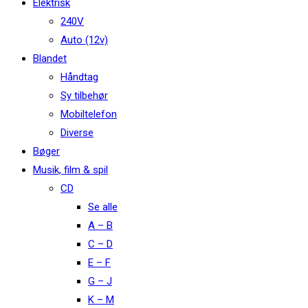
Elektrisk
240V
Auto (12v)
Blandet
Håndtag
Sy tilbehør
Mobiltelefon
Diverse
Bøger
Musik, film & spil
CD
Se alle
A – B
C – D
E – F
G – J
K – M