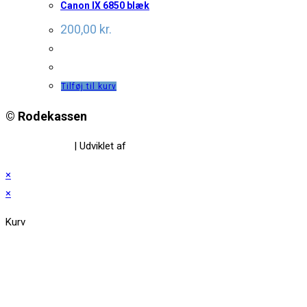
Canon IX 6850 blæk
200,00
kr.
Tilføj til kurv
© Rodekassen
Privatlivspolitik
| Udviklet af
www.amaliedesign.dk
×
×
Kurv