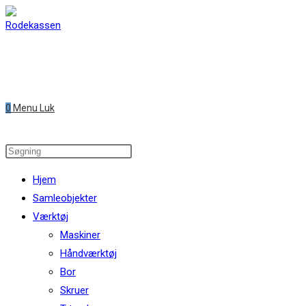
Skip
to
content
0
Menu
Luk
Search
this
Hjem
website
Samleobjekter
Værktøj
Maskiner
Håndværktøj
Bor
Skruer