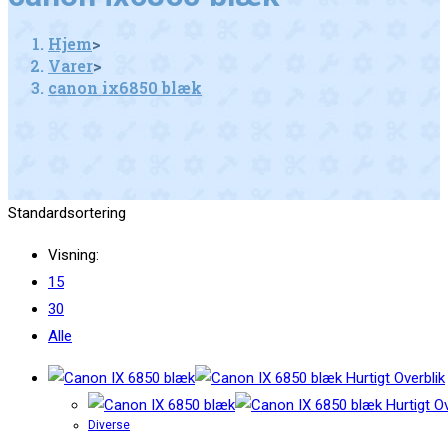
Hjem
>
Varer
>
canon ix6850 blæk
Standardsortering
Visning:
15
30
Alle
Hurtigt Overblik
Hurtigt Ov
Diverse