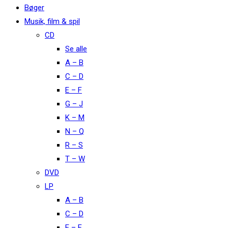
Bøger
Musik, film & spil
CD
Se alle
A – B
C – D
E – F
G – J
K – M
N – Q
R – S
T – W
DVD
LP
A – B
C – D
E – F