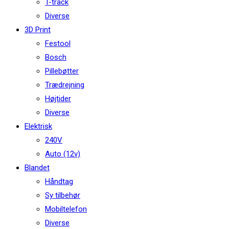
T-track
Diverse
3D Print
Festool
Bosch
Pillebøtter
Trædrejning
Højtider
Diverse
Elektrisk
240V
Auto (12v)
Blandet
Håndtag
Sy tilbehør
Mobiltelefon
Diverse