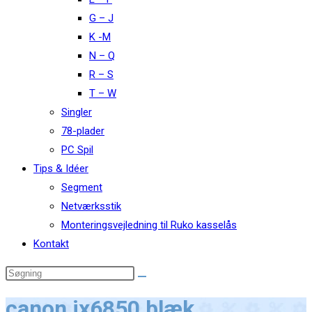
G – J
K -M
N – Q
R – S
T – W
Singler
78-plader
PC Spil
Tips & Idéer
Segment
Netværksstik
Monteringsvejledning til Ruko kasselås
Kontakt
canon ix6850 blæk