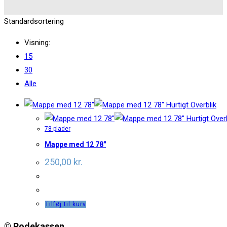
Standardsortering
Visning:
15
30
Alle
Hurtigt Overblik
Hurtigt Overb
78-plader
Mappe med 12 78″
250,00
kr.
Tilføj til kurv
© Rodekassen