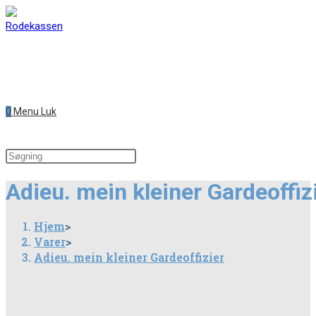
Skip
to
content
0
Menu
Luk
Search
this
Adieu. mein kleiner Gardeoffiz
website
Hjem
>
Varer
>
Adieu. mein kleiner Gardeoffizier