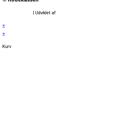
Privatlivspolitik
| Udviklet af
www.amaliedesign.dk
×
×
Kurv