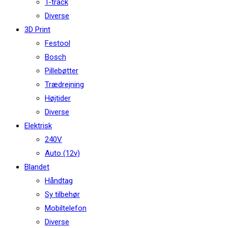
T-track
Diverse
3D Print
Festool
Bosch
Pillebøtter
Trædrejning
Højtider
Diverse
Elektrisk
240V
Auto (12v)
Blandet
Håndtag
Sy tilbehør
Mobiltelefon
Diverse