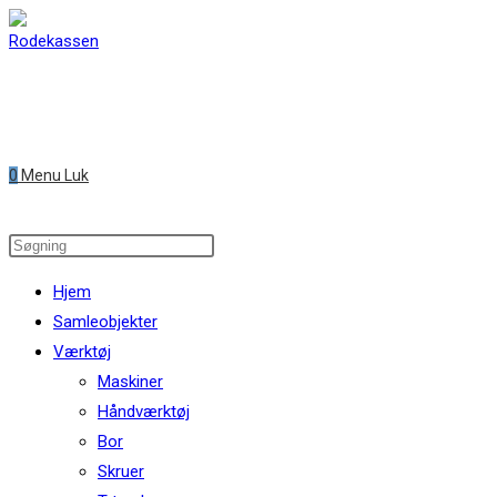
Skip
to
content
0
Menu
Luk
Search
this
Hjem
website
Samleobjekter
Værktøj
Maskiner
Håndværktøj
Bor
Skruer