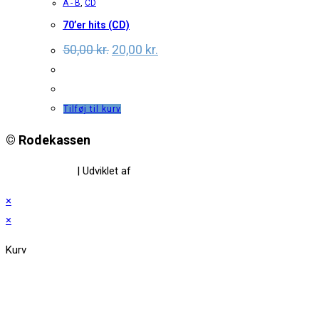
A - B
,
CD
70’er hits (CD)
Original
Current
50,00
kr.
20,00
kr.
price
price
was:
is:
50,00 kr..
20,00 kr..
Tilføj til kurv
© Rodekassen
Privatlivspolitik
| Udviklet af
www.amaliedesign.dk
×
×
Kurv