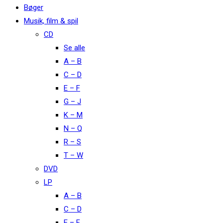
Bøger
Musik, film & spil
CD
Se alle
A – B
C – D
E – F
G – J
K – M
N – Q
R – S
T – W
DVD
LP
A – B
C – D
E – F