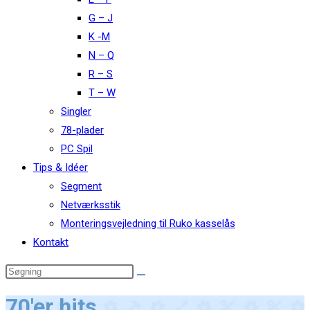
G – J
K -M
N – Q
R – S
T – W
Singler
78-plader
PC Spil
Tips & Idéer
Segment
Netværksstik
Monteringsvejledning til Ruko kasselås
Kontakt
70'er hits