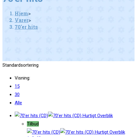
Hjem
>
Varer
>
70'er hits
Standardsortering
Visning:
15
30
Alle
Hurtigt Overblik
Tilbud
Hurtigt Overblik