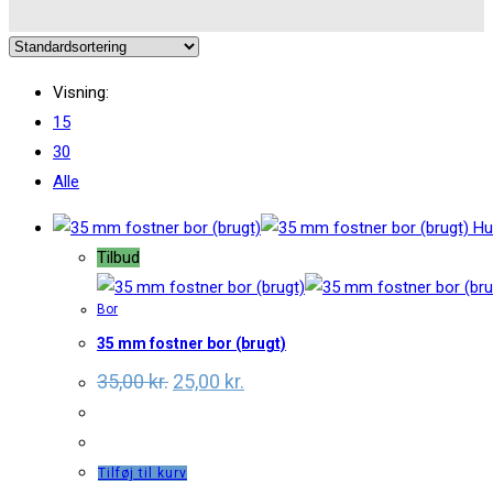
Visning:
15
30
Alle
Hur
Tilbud
Bor
35 mm fostner bor (brugt)
Original
Current
35,00
kr.
25,00
kr.
price
price
was:
is:
35,00 kr..
25,00 kr..
Tilføj til kurv