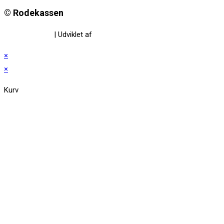
© Rodekassen
Privatlivspolitik
| Udviklet af
www.amaliedesign.dk
×
×
Kurv