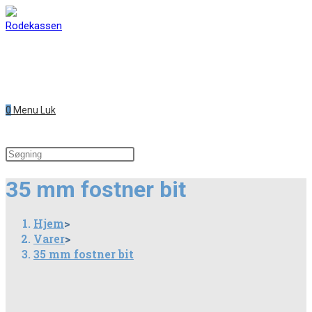
Skip
to
content
0
Menu
Luk
Search
this
35 mm fostner bit
website
Hjem
>
Varer
>
35 mm fostner bit