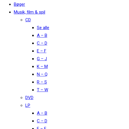
Bøger
Musik, film & spil
CD
Se alle
A – B
C – D
E – F
G – J
K – M
N – Q
R – S
T – W
DVD
LP
A – B
C – D
E – F