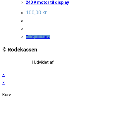
240 V motor til display
100,00
kr.
Tilføj til kurv
© Rodekassen
Privatlivspolitik
| Udviklet af
www.amaliedesign.dk
×
×
Kurv