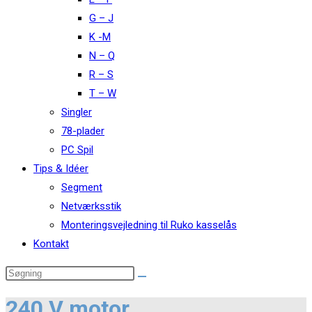
G – J
K -M
N – Q
R – S
T – W
Singler
78-plader
PC Spil
Tips & Idéer
Segment
Netværksstik
Monteringsvejledning til Ruko kasselås
Kontakt
240 V motor