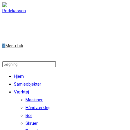
Skip
to
content
0
Menu
Luk
Search
this
Hjem
website
Samleobjekter
Værktøj
Maskiner
Håndværktøj
Bor
Skruer