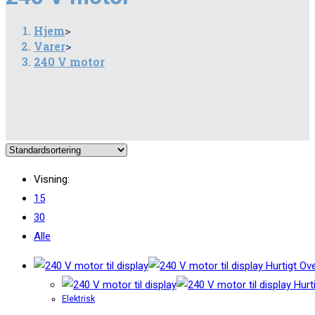
Hjem
>
Varer
>
240 V motor
Visning:
15
30
Alle
Hurtigt Ove
Hurti
Elektrisk