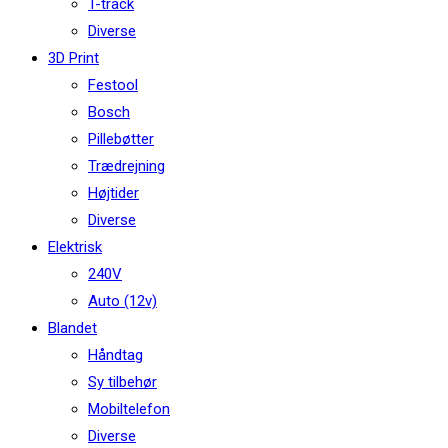
T-track
Diverse
3D Print
Festool
Bosch
Pillebøtter
Trædrejning
Højtider
Diverse
Elektrisk
240V
Auto (12v)
Blandet
Håndtag
Sy tilbehør
Mobiltelefon
Diverse