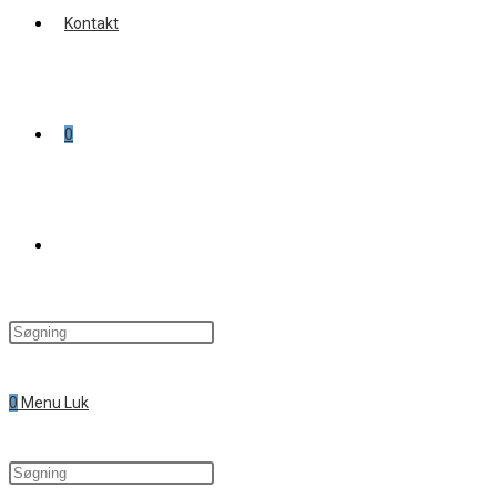
Kontakt
0
Toggle
website
0
Menu
Luk
search
Search