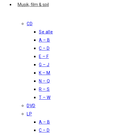
Musik, film & spil
CD
Se alle
A – B
C – D
E – F
G – J
K – M
N – Q
R – S
T – W
DVD
LP
A – B
C – D