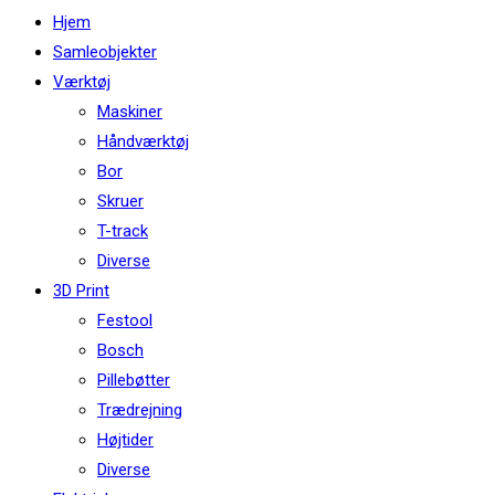
this
Hjem
website
Samleobjekter
Værktøj
Maskiner
Håndværktøj
Bor
Skruer
T-track
Diverse
3D Print
Festool
Bosch
Pillebøtter
Trædrejning
Højtider
Diverse