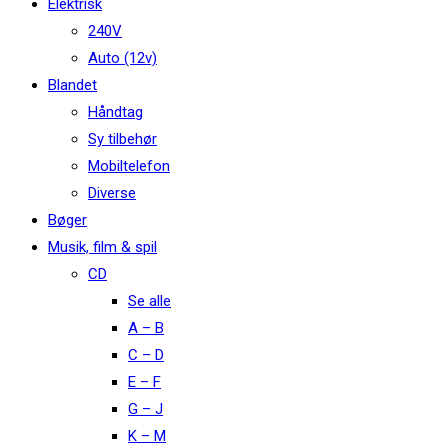
Elektrisk
240V
Auto (12v)
Blandet
Håndtag
Sy tilbehør
Mobiltelefon
Diverse
Bøger
Musik, film & spil
CD
Se alle
A – B
C – D
E – F
G – J
K – M