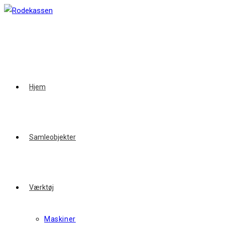
Skip
to
content
Hjem
Samleobjekter
Værktøj
Maskiner