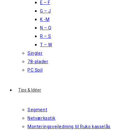
E – F
G – J
K -M
N – Q
R – S
T – W
Singler
78-plader
PC Spil
Tips & Idéer
Segment
Netværksstik
Monteringsvejledning til Ruko kasselås