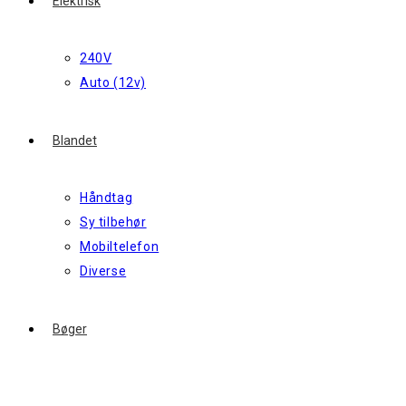
Elektrisk
240V
Auto (12v)
Blandet
Håndtag
Sy tilbehør
Mobiltelefon
Diverse
Bøger