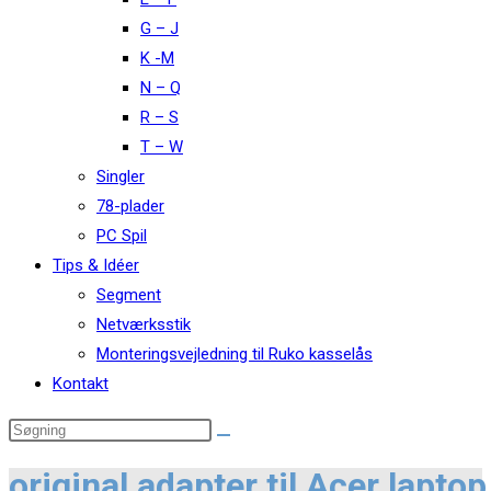
G – J
K -M
N – Q
R – S
T – W
Singler
78-plader
PC Spil
Tips & Idéer
Segment
Netværksstik
Monteringsvejledning til Ruko kasselås
Kontakt
original adapter til Acer laptop