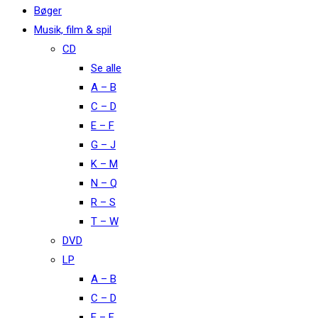
Bøger
Musik, film & spil
CD
Se alle
A – B
C – D
E – F
G – J
K – M
N – Q
R – S
T – W
DVD
LP
A – B
C – D
E – F