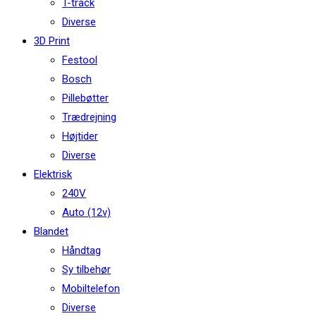
T-track
Diverse
3D Print
Festool
Bosch
Pillebøtter
Trædrejning
Højtider
Diverse
Elektrisk
240V
Auto (12v)
Blandet
Håndtag
Sy tilbehør
Mobiltelefon
Diverse