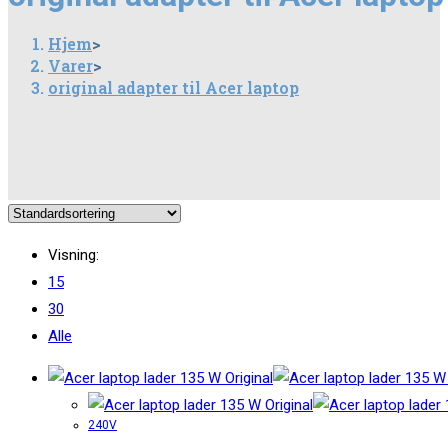
Hjem
>
Varer
>
original adapter til Acer laptop
Visning:
15
30
Alle
240V